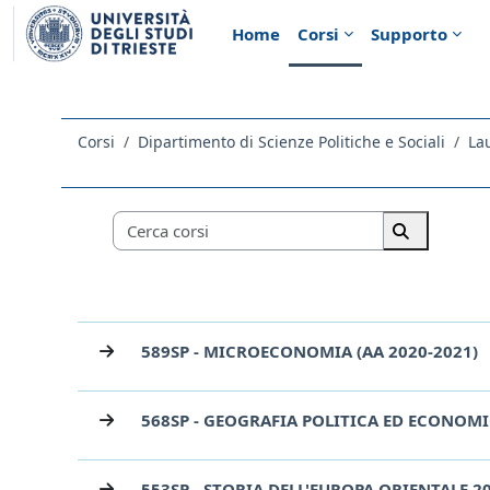
Vai al contenuto principale
Home
Corsi
Supporto
Corsi
Dipartimento di Scienze Politiche e Sociali
La
Categorie di corso
Cerca corsi
Cerca corsi
589SP - MICROECONOMIA (AA 2020-2021)
568SP - GEOGRAFIA POLITICA ED ECONOMI
553SP - STORIA DELL'EUROPA ORIENTALE 2