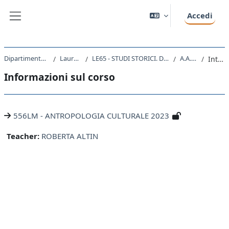
Vai al contenuto principale
Accedi
Pannello laterale
Dipartimento di Studi Umanistici
Laurea Magistrale
LE65 - STUDI STORICI. DALL'ANTICO AL CONTEMPORANEO
A.A. 2023 - 2024
Introduzione
Informazioni sul corso
556LM - ANTROPOLOGIA CULTURALE 2023
Teacher:
ROBERTA ALTIN