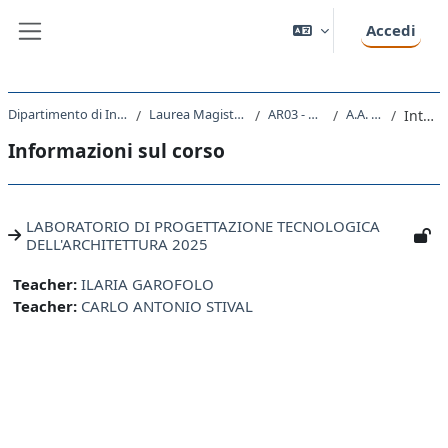
Vai al contenuto principale
Accedi
Pannello laterale
Dipartimento di Ingegneria e Architettura
Laurea Magistrale Ciclo Unico 5 anni
AR03 - ARCHITETTURA
A.A. 2024 - 2025
Introduzione
Informazioni sul corso
LABORATORIO DI PROGETTAZIONE TECNOLOGICA
DELL'ARCHITETTURA 2025
Teacher:
ILARIA GAROFOLO
Teacher:
CARLO ANTONIO STIVAL