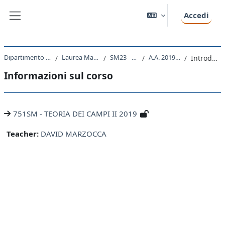
Vai al contenuto principale
Accedi
Pannello laterale
Dipartimento di Fisica
Laurea Magistrale
SM23 - FISICA
A.A. 2019 - 2020
Introduzione
Informazioni sul corso
751SM - TEORIA DEI CAMPI II 2019
Teacher:
DAVID MARZOCCA