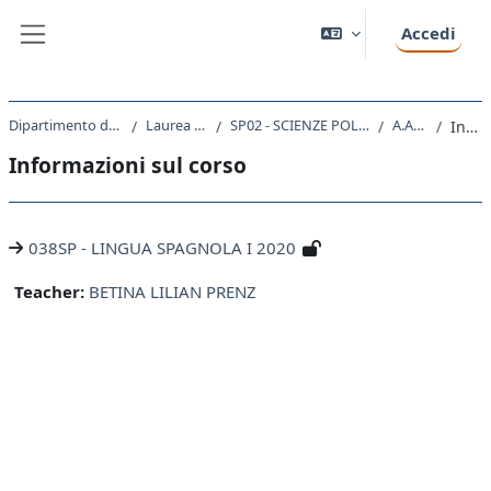
Vai al contenuto principale
Accedi
Pannello laterale
Dipartimento di Scienze Politiche e Sociali
Laurea triennale (DM270)
SP02 - SCIENZE POLITICHE E DELL'AMMINISTRAZIONE
A.A. 2020 - 2021
Introduzione
Informazioni sul corso
038SP - LINGUA SPAGNOLA I 2020
Teacher:
BETINA LILIAN PRENZ