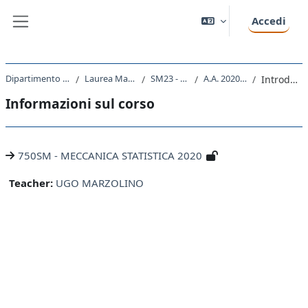
Vai al contenuto principale
Accedi
Pannello laterale
Dipartimento di Fisica
Laurea Magistrale
SM23 - FISICA
A.A. 2020 - 2021
Introduzione
Informazioni sul corso
750SM - MECCANICA STATISTICA 2020
Teacher:
UGO MARZOLINO