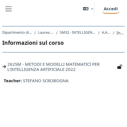
Vai al contenuto principale
Accedi
Pannello laterale
Dipartimento di Matematica e Geoscienze
Laurea triennale (DM270)
SM32 - INTELLIGENZA ARTIFICIALE E DATA ANALYTICS
A.A. 2022 - 2023
Introduzione
Informazioni sul corso
262SM - METODI E MODELLI MATEMATICI PER
L'INTELLIGENZA ARTIFICIALE 2022
Teacher:
STEFANO SCROBOGNA