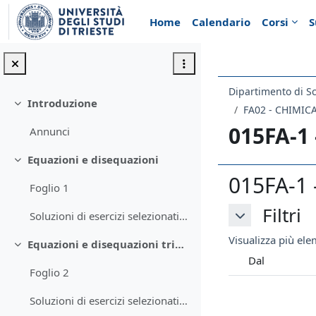
Vai al contenuto principale
Home
Calendario
Corsi
S
Dipartimento di S
Introduzione
Minimizza
FA02 - CHIMI
015FA-1
Annunci
Equazioni e disequazioni
Minimizza
015FA-1 
Foglio 1
Filtri
Filtri
Soluzioni di esercizi selezionati del Foglio 1
Filtri
Visualizza più elem
Equazioni e disequazioni trigonometriche
Minimizza
Dal
Foglio 2
Soluzioni di esercizi selezionati del Foglio 2