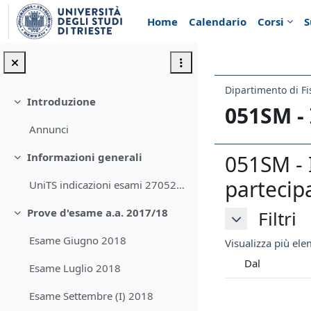
Vai al contenuto principale
Home
Calendario
Corsi
S
Dipartimento di Fi
Introduzione
Minimizza
051SM -
Annunci
051SM - 
Informazioni generali
Minimizza
partecip
UniTS indicazioni esami 270520[1]
Prove d'esame a.a. 2017/18
Filtri
Filtri
Minimizza
Filtri
Esame Giugno 2018
Visualizza più elem
Dal
Esame Luglio 2018
Esame Settembre (I) 2018