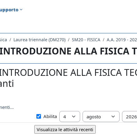
upporto
sica
Laurea triennale (DM270)
SM20 - FISICA
A.A. 2019 - 20
 INTRODUZIONE ALLA FISICA 
INTRODUZIONE ALLA FISICA TEOR
anti
enti...
Dal
Giorno
Mese
Anno
Abilita