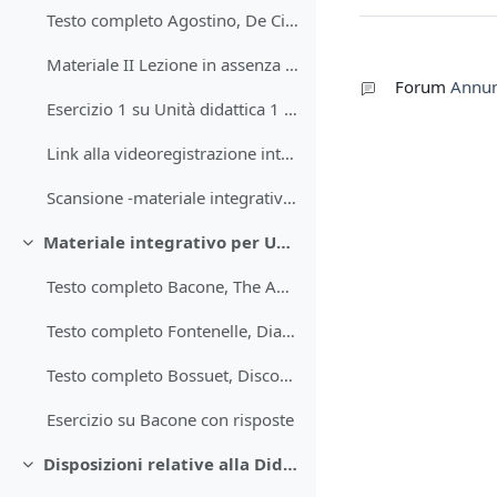
Testo completo Agostino, De Civitate Dei
Materiale II Lezione in assenza della Dispensa
Forum
Annun
Esercizio 1 su Unità didattica 1 - 18.03
Link alla videoregistrazione interattiva della III Lezione del 13.03
Scansione -materiale integrativo Lezione III
Materiale integrativo per Unità 2
Minimizza
Testo completo Bacone, The Advancement of Learning
Testo completo Fontenelle, Dialoghi de' morti, 1 ed. 1683 (in tr. italiana)
Testo completo Bossuet, Discorso sulla storia universale (1 ed. 1681) in tr. it.
Esercizio su Bacone con risposte
Disposizioni relative alla Didattica da remoto su piattaforma microsoft Teams
Minimizza