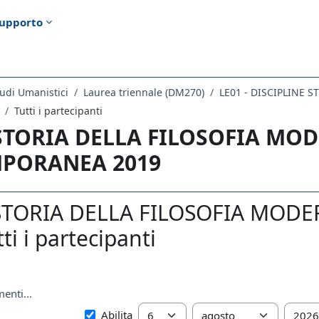
upporto
udi Umanistici
Laurea triennale (DM270)
LE01 - DISCIPLINE 
Tutti i partecipanti
 STORIA DELLA FILOSOFIA MO
PORANEA 2019
 STORIA DELLA FILOSOFIA MO
ti i partecipanti
enti...
Dal
Giorno
Mese
Anno
Abilita