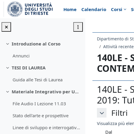
Vai al contenuto principale
Home
Calendario
Corsi
S
Dipartimento di St
Introduzione al Corso
Minimizza
Attività recente
140LE -
Annunci
CONTEM
TESI DI LAUREA
Minimizza
Guida alle Tesi di Laurea
140LE -
Materiale Integrativo per Unità 1
Minimizza
2019: Tut
File Audio I Lezione 11.03
Filtri
Filtri
Stato dell'arte e prospettive
Filtri
Visualizza più elem
Linee di sviluppo e interrogativi della filosofia della storia
Dal