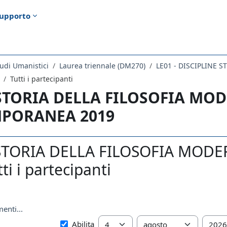
upporto
udi Umanistici
Laurea triennale (DM270)
LE01 - DISCIPLINE 
Tutti i partecipanti
 STORIA DELLA FILOSOFIA MO
PORANEA 2019
 STORIA DELLA FILOSOFIA MO
ti i partecipanti
enti...
Dal
Giorno
Mese
Anno
Abilita