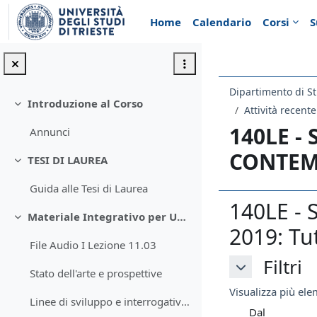
Vai al contenuto principale
Home
Calendario
Corsi
S
Dipartimento di St
Introduzione al Corso
Minimizza
Attività recente
140LE -
Annunci
CONTEM
TESI DI LAUREA
Minimizza
Guida alle Tesi di Laurea
140LE -
Materiale Integrativo per Unità 1
Minimizza
2019: Tut
File Audio I Lezione 11.03
Filtri
Filtri
Stato dell'arte e prospettive
Filtri
Visualizza più elem
Linee di sviluppo e interrogativi della filosofia della storia
Dal