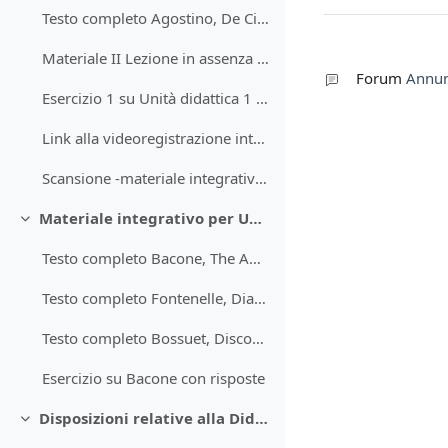
Testo completo Agostino, De Civitate Dei
Materiale II Lezione in assenza della Dispensa
Forum
Annun
Esercizio 1 su Unità didattica 1 - 18.03
Link alla videoregistrazione interattiva della III Lezione del 13.03
Scansione -materiale integrativo Lezione III
Materiale integrativo per Unità 2
Minimizza
Testo completo Bacone, The Advancement of Learning
Testo completo Fontenelle, Dialoghi de' morti, 1 ed. 1683 (in tr. italiana)
Testo completo Bossuet, Discorso sulla storia universale (1 ed. 1681) in tr. it.
Esercizio su Bacone con risposte
Disposizioni relative alla Didattica da remoto su piattaforma microsoft Teams
Minimizza