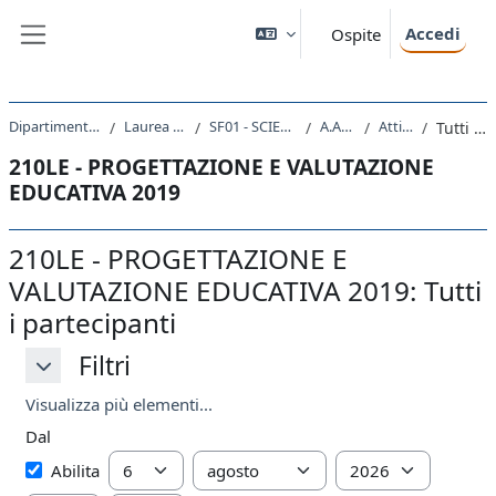
Vai al contenuto principale
Accedi
Ospite
Pannello laterale
Dipartimento di Studi Umanistici
Laurea triennale (DM270)
SF01 - SCIENZE DELL'EDUCAZIONE
A.A. 2019 - 2020
Attività recente
Tutti i partecipanti
210LE - PROGETTAZIONE E VALUTAZIONE
EDUCATIVA 2019
210LE - PROGETTAZIONE E
VALUTAZIONE EDUCATIVA 2019: Tutti
i partecipanti
Filtri
Filtri
Filtri
Visualizza più elementi...
Dal
Dal
Giorno
Mese
Anno
Abilita