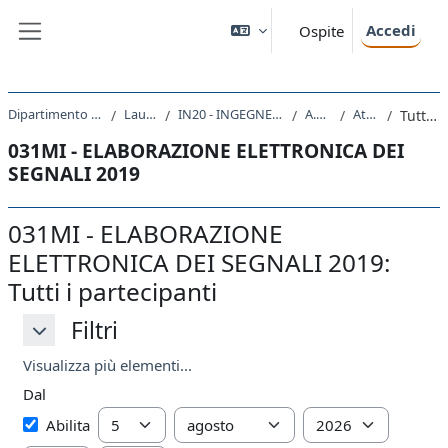
Vai al contenuto principale
Accedi
Ospite
Pannello laterale
Dipartimento di Ingegneria e Architettura
Laurea Magistrale
IN20 - INGEGNERIA ELETTRONICA E INFORMATICA
A.A. 2019 - 2020
Attività recente
Tutti i partecipanti
031MI - ELABORAZIONE ELETTRONICA DEI
SEGNALI 2019
031MI - ELABORAZIONE
ELETTRONICA DEI SEGNALI 2019:
Tutti i partecipanti
Filtri
Filtri
Filtri
Visualizza più elementi...
Dal
Dal
Giorno
Mese
Anno
Abilita