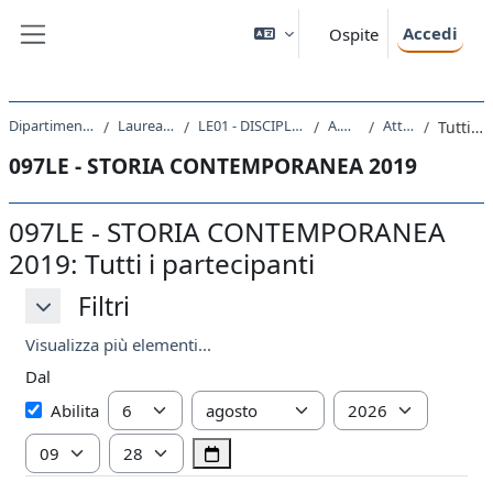
Vai al contenuto principale
Accedi
Ospite
Pannello laterale
Dipartimento di Studi Umanistici
Laurea triennale (DM270)
LE01 - DISCIPLINE STORICHE E FILOSOFICHE
A.A. 2019 - 2020
Attività recente
Tutti i partecipanti
097LE - STORIA CONTEMPORANEA 2019
097LE - STORIA CONTEMPORANEA
2019: Tutti i partecipanti
Filtri
Filtri
Filtri
Visualizza più elementi...
Dal
Dal
Giorno
Mese
Anno
Abilita
Ora
Minuto