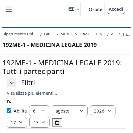
Vai al contenuto principale
Accedi
Ospite
Pannello laterale
Dipartimento Universitario Clinico di Scienze mediche, chirurgiche e della salute
Laurea triennale (DM270)
ME10 - INFERMIERISTICA (ABILITANTE ALLA PROFESSIONE SANITARIA DI INFERMIERE)
A.A. 2019 - 2020
Attività recente
Tutti i partecipanti
192ME-1 - MEDICINA LEGALE 2019
192ME-1 - MEDICINA LEGALE 2019:
Tutti i partecipanti
Filtri
Filtri
Filtri
Visualizza più elementi...
Dal
Dal
Giorno
Mese
Anno
Abilita
Ora
Minuto