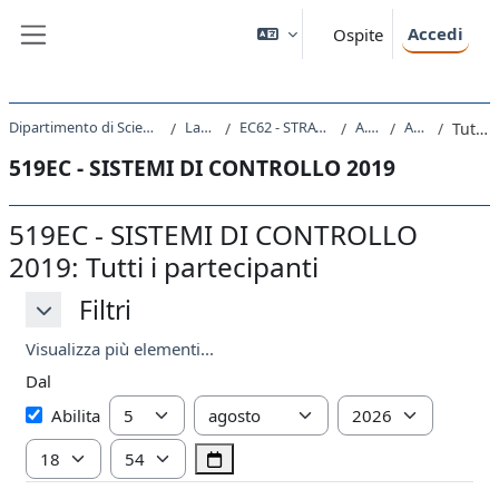
Vai al contenuto principale
Accedi
Ospite
Pannello laterale
Dipartimento di Scienze Economiche, Aziendali, Matematiche e Statistiche
Laurea Magistrale
EC62 - STRATEGIA E CONSULENZA AZIENDALE
A.A. 2019 - 2020
Attività recente
Tutti i partecipanti
519EC - SISTEMI DI CONTROLLO 2019
519EC - SISTEMI DI CONTROLLO
2019: Tutti i partecipanti
Filtri
Filtri
Filtri
Visualizza più elementi...
Dal
Dal
Giorno
Mese
Anno
Abilita
Ora
Minuto