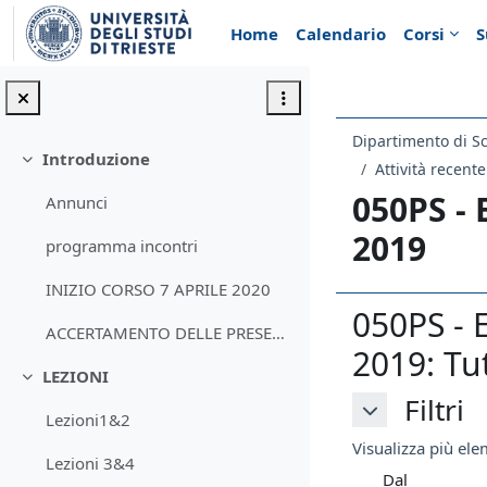
Vai al contenuto principale
Home
Calendario
Corsi
S
Dipartimento di Sc
Introduzione
Minimizza
Attività recente
050PS -
Annunci
2019
programma incontri
INIZIO CORSO 7 APRILE 2020
050PS -
ACCERTAMENTO DELLE PRESENZE PER IL CORSO
2019: Tut
LEZIONI
Minimizza
Filtri
Filtri
Lezioni1&2
Filtri
Visualizza più elem
Lezioni 3&4
Dal