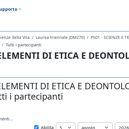
upporto
ienze della Vita
Laurea triennale (DM270)
PS01 - SCIENZE E 
Tutti i partecipanti
 ELEMENTI DI ETICA E DEONT
 ELEMENTI DI ETICA E DEONTO
ti i partecipanti
enti...
Dal
Giorno
Mese
Anno
Abilita