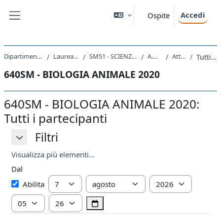
Vai al contenuto principale
Accedi
Ospite
Pannello laterale
Dipartimento di Scienze della Vita
Laurea triennale (DM270)
SM51 - SCIENZE E TECNOLOGIE BIOLOGICHE
A.A. 2020 - 2021
Attività recente
Tutti i partecipanti
640SM - BIOLOGIA ANIMALE 2020
640SM - BIOLOGIA ANIMALE 2020:
Tutti i partecipanti
Filtri
Filtri
Filtri
Visualizza più elementi...
Dal
Dal
Giorno
Mese
Anno
Abilita
Ora
Minuto