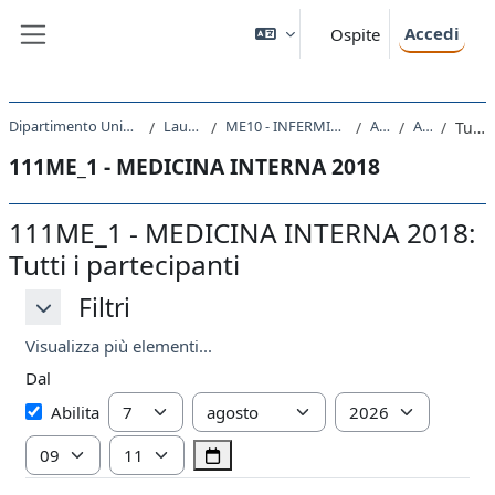
Vai al contenuto principale
Accedi
Ospite
Pannello laterale
Dipartimento Universitario Clinico di Scienze mediche, chirurgiche e della salute
Laurea triennale (DM270)
ME10 - INFERMIERISTICA (ABILITANTE ALLA PROFESSIONE SANITARIA DI INFERMIERE)
A.A. 2018 - 2019
Attività recente
Tutti i partecipanti
111ME_1 - MEDICINA INTERNA 2018
111ME_1 - MEDICINA INTERNA 2018:
Tutti i partecipanti
Filtri
Filtri
Filtri
Visualizza più elementi...
Dal
Dal
Giorno
Mese
Anno
Abilita
Ora
Minuto