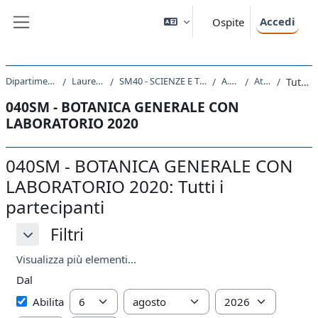
Vai al contenuto principale
Accedi
Ospite
Pannello laterale
Dipartimento di Scienze della Vita
Laurea triennale (DM270)
SM40 - SCIENZE E TECNOLOGIE PER L'AMBIENTE E LA NATURA
A.A. 2020 - 2021
Attività recente
Tutti i partecipanti
040SM - BOTANICA GENERALE CON
LABORATORIO 2020
040SM - BOTANICA GENERALE CON
LABORATORIO 2020: Tutti i
partecipanti
Filtri
Filtri
Filtri
Visualizza più elementi...
Dal
Dal
Giorno
Mese
Anno
Abilita