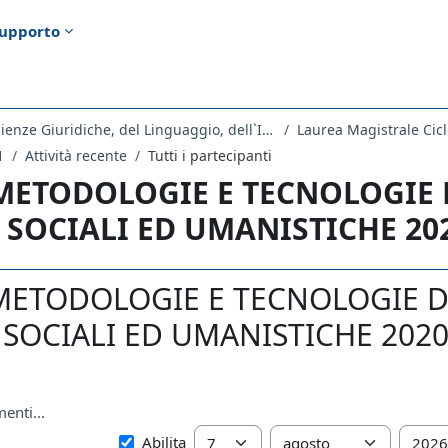
upporto
Dipartimento di Scienze Giuridiche, del Linguaggio, dell`Interpretazione e della Traduzione
Laurea Magistrale Cicl
1
Attività recente
Tutti i partecipanti
 METODOLOGIE E TECNOLOGIE 
 SOCIALI ED UMANISTICHE 20
 METODOLOGIE E TECNOLOGIE D
SOCIALI ED UMANISTICHE 2020: T
enti...
Dal
Giorno
Mese
Anno
Abilita