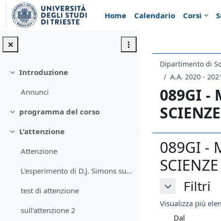
Vai al contenuto principale
Home
Calendario
Corsi
S
Introduzione
Minimizza
A.A. 2020 - 202
089GI -
Annunci
SCIENZE
programma del corso
Minimizza
L'attenzione
Minimizza
089GI -
Attenzione
SCIENZE 
L'esperimento di D.J. Simons sull'attenzione
Filtri
Filtri
test di attenzione
Filtri
Visualizza più elem
sull'attenzione 2
Dal