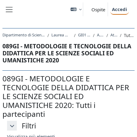
Vai al contenuto principale
Accedi
Ospite
Pannello laterale
Dipartimento di Scienze Giuridiche, del Linguaggio, dell`Interpretazione e della Traduzione
Laurea Magistrale Ciclo Unico 5 anni
GI01 - GIURISPRUDENZA
A.A. 2020 - 2021
Attività recente
Tutti i partecipanti
089GI - METODOLOGIE E TECNOLOGIE DELLA
DIDATTICA PER LE SCIENZE SOCIALI ED
UMANISTICHE 2020
089GI - METODOLOGIE E
TECNOLOGIE DELLA DIDATTICA PER
LE SCIENZE SOCIALI ED
UMANISTICHE 2020: Tutti i
partecipanti
Filtri
Filtri
Filtri
Visualizza più elementi...