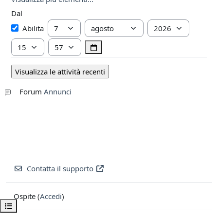
Dal
Dal
Giorno
Mese
Anno
Abilita
Ora
Minuto
Forum
Annunci
Contatta il supporto
Ospite (
Accedi
)
Apri indice del corso