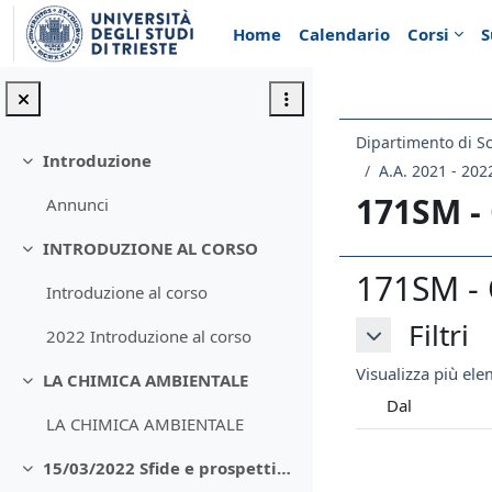
Vai al contenuto principale
Home
Calendario
Corsi
S
Dipartimento di Sc
Introduzione
Minimizza
A.A. 2021 - 202
171SM -
Annunci
INTRODUZIONE AL CORSO
Minimizza
171SM - 
Introduzione al corso
Filtri
Filtri
2022 Introduzione al corso
Filtri
Visualizza più elem
LA CHIMICA AMBIENTALE
Minimizza
Dal
LA CHIMICA AMBIENTALE
15/03/2022 Sfide e prospettive del sistema portuale del MAO
Minimizza