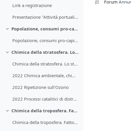
Forum
Annun
Link a registrazione
Presentazione "Attività portuali e qualità dell'aria"
Popolazione, consumi pro-capite, tecnologie ed impatti. Funzioni, evoluzione e stratificazione dell’atmosfera terrestre.
Minimizza
Popolazione, consumi pro-capite, tecnologie ed impatti. Funzioni, evoluzione e stratificazione dell’atmosfera terrestre
Chimica della stratosfera. Lo strato dell’ozono: funzione ed alterazioni.
Minimizza
Chimica della stratosfera. Lo strato dell’ozono: funzione ed alterazioni.
2022 Chimica ambientale, chimica dell'atmosfera, chimica della stratosfera
2022 Ripetizione sull'Ozono
2022 Processi catalitici di distruzione dell'ozono, protocollo di Montreal e conseguenti misure di mitigazione
Chimica della troposfera. Fattori fisici ed emissioni influenzano le concentrazioni ambientali. Gas inorganici. Reattività e il radicale OH.
Minimizza
Chimica della troposfera. Fattori fisici ed emissioni influenzano le concentrazioni ambientali. Gas inorganici. Reattività e il radicale OH.