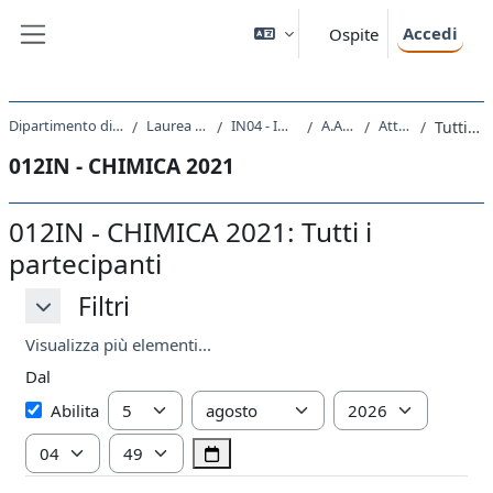
Vai al contenuto principale
Accedi
Ospite
Pannello laterale
Dipartimento di Ingegneria e Architettura
Laurea triennale (DM270)
IN04 - INGEGNERIA NAVALE
A.A. 2021 - 2022
Attività recente
Tutti i partecipanti
012IN - CHIMICA 2021
012IN - CHIMICA 2021: Tutti i
partecipanti
Filtri
Filtri
Filtri
Visualizza più elementi...
Dal
Dal
Giorno
Mese
Anno
Abilita
Ora
Minuto