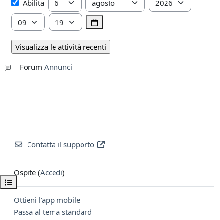
Dal
Abilita
Ora
Minuto
Forum
Annunci
Contatta il supporto
Ospite (
Accedi
)
Apri indice del corso
Ottieni l'app mobile
Passa al tema standard