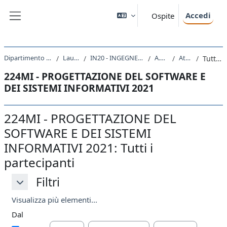
Vai al contenuto principale
Accedi
Ospite
Pannello laterale
Dipartimento di Ingegneria e Architettura
Laurea Magistrale
IN20 - INGEGNERIA ELETTRONICA E INFORMATICA
A.A. 2021 - 2022
Attività recente
Tutti i partecipanti
224MI - PROGETTAZIONE DEL SOFTWARE E
DEI SISTEMI INFORMATIVI 2021
224MI - PROGETTAZIONE DEL
SOFTWARE E DEI SISTEMI
INFORMATIVI 2021: Tutti i
partecipanti
Filtri
Filtri
Filtri
Visualizza più elementi...
Dal
Giorno
Mese
Anno