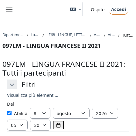
Vai al contenuto principale
Accedi
Ospite
Pannello laterale
Dipartimento di Studi Umanistici
Laurea Magistrale
LE68 - LINGUE, LETTERATURE STRANIERE E TURISMO CULTURALE
A.A. 2021 - 2022
Attività recente
Tutti i partecipanti
097LM - LINGUA FRANCESE II 2021
097LM - LINGUA FRANCESE II 2021:
Tutti i partecipanti
Filtri
Filtri
Filtri
Visualizza più elementi...
Dal
Dal
Giorno
Mese
Anno
Abilita
Ora
Minuto