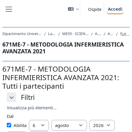
Vai al contenuto principale
Accedi
Ospite
Pannello laterale
Dipartimento Universitario Clinico di Scienze mediche, chirurgiche e della salute
Laurea Magistrale
ME05 - SCIENZE INFERMIERISTICHE E OSTETRICHE
A.A. 2021 - 2022
Attività recente
Tutti i partecipanti
671ME-7 - METODOLOGIA INFERMIERISTICA
AVANZATA 2021
671ME-7 - METODOLOGIA
INFERMIERISTICA AVANZATA 2021:
Tutti i partecipanti
Filtri
Filtri
Filtri
Visualizza più elementi...
Dal
Dal
Giorno
Mese
Anno
Abilita