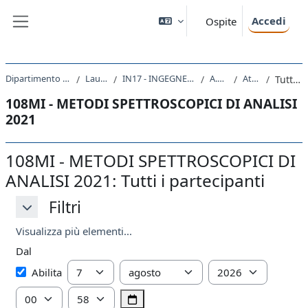
Vai al contenuto principale
Accedi
Ospite
Pannello laterale
Dipartimento di Ingegneria e Architettura
Laurea Magistrale
IN17 - INGEGNERIA DI PROCESSO E DEI MATERIALI
A.A. 2021 - 2022
Attività recente
Tutti i partecipanti
108MI - METODI SPETTROSCOPICI DI ANALISI
2021
108MI - METODI SPETTROSCOPICI DI
ANALISI 2021: Tutti i partecipanti
Filtri
Filtri
Filtri
Visualizza più elementi...
Dal
Dal
Giorno
Mese
Anno
Abilita
Ora
Minuto