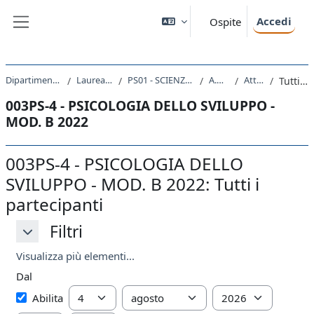
Vai al contenuto principale
Accedi
Ospite
Pannello laterale
Dipartimento di Scienze della Vita
Laurea triennale (DM270)
PS01 - SCIENZE E TECNICHE PSICOLOGICHE
A.A. 2022 - 2023
Attività recente
Tutti i partecipanti
003PS-4 - PSICOLOGIA DELLO SVILUPPO -
MOD. B 2022
003PS-4 - PSICOLOGIA DELLO
SVILUPPO - MOD. B 2022: Tutti i
partecipanti
Filtri
Filtri
Filtri
Visualizza più elementi...
Dal
Dal
Giorno
Mese
Anno
Abilita