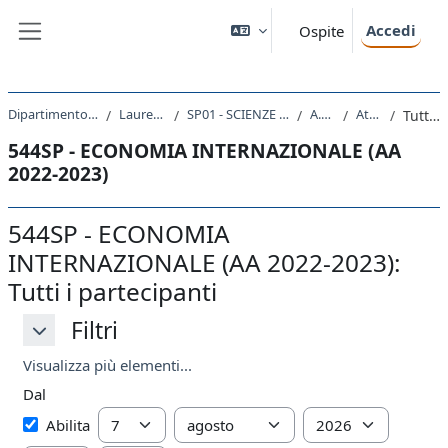
Vai al contenuto principale
Accedi
Ospite
Pannello laterale
Dipartimento di Scienze Politiche e Sociali
Laurea triennale (DM270)
SP01 - SCIENZE INTERNAZIONALI E DIPLOMATICHE
A.A. 2022 - 2023
Attività recente
Tutti i partecipanti
544SP - ECONOMIA INTERNAZIONALE (AA
2022-2023)
544SP - ECONOMIA
INTERNAZIONALE (AA 2022-2023):
Tutti i partecipanti
Filtri
Filtri
Filtri
Visualizza più elementi...
Dal
Dal
Giorno
Mese
Anno
Abilita