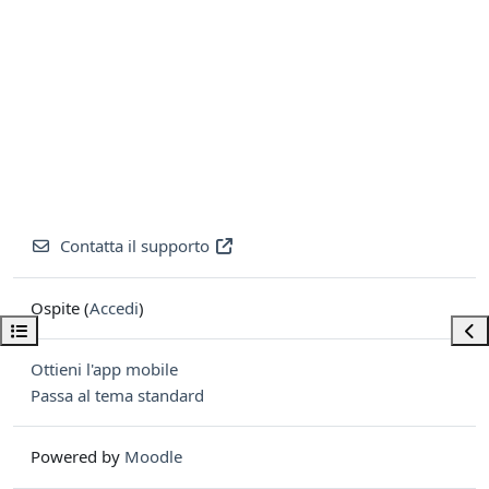
Contatta il supporto
Ospite (
Accedi
)
Apri indice del corso
Apri
Ottieni l'app mobile
Passa al tema standard
Powered by
Moodle