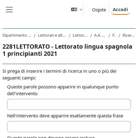
Vai al contenuto principale
Accedi
Ospite
Pannello laterale
Dipartimento di Studi Umanistici
Lettorati e altre attivita' didattiche
Lettorati - Lettorati
A.A. 2021 - 2022
Forum
Ricerca avanzata
2281LETTORATO - Lettorato lingua spagnola
1 principianti 2021
Si prega di inserire i termini di ricerca in uno o più dei
seguenti campi:
Queste parole possono apparire in qualunque punto
dell'intervento
Nell'intervento deve apparire esattamente questa frase
Queste parole non devono essere incluse