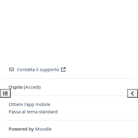
Contatta il supporto
Ospite (
Accedi
)
Apri indice del corso
Apri
Ottieni l'app mobile
Passa al tema standard
Powered by
Moodle