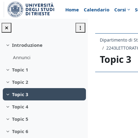
Vai al contenuto principale
Home
Calendario
Corsi
S
Dipartimento di St
Introduzione
Minimizza
2243LETTORATO 
Topic 3
Annunci
Topic 1
Minimizza
Topic 2
Schema d
Minimizza
Topic 3
Minimizza
Topic 4
Minimizza
Topic 5
Minimizza
Topic 6
Minimizza