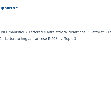
upporto
udi Umanistici
Lettorati e altre attivita' didattiche
Lettorati - L
- Lettorato lingua francese II 2021
Topic 3
ella sezione