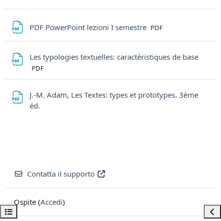
File
PDF PowerPoint lezioni I semestre
PDF
File
Les typologies textuelles: caractéristiques de base
PDF
J.-M. Adam, Les Textes: types et prototypes. 3ème
File
éd.
Contatta il supporto
Ospite (
Accedi
)
Apri indice del corso
Apri