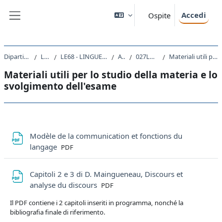
Vai al contenuto principale
Accedi
Ospite
Pannello laterale
Dipartimento di Studi Umanistici
Laurea Magistrale
LE68 - LINGUE, LETTERATURE STRANIERE E TURISMO CULTURALE
A.A. 2021 - 2022
027LM - LINGUA FRANCESE I 2021
Materiali utili per lo studio della materia e lo svolgimento dell'esame
Materiali utili per lo studio della materia e lo
svolgimento dell'esame
Schema della sezione
Modèle de la communication et fonctions du
File
langage
PDF
Capitoli 2 e 3 di D. Maingueneau, Discours et
File
analyse du discours
PDF
Il PDF contiene i 2 capitoli inseriti in programma, nonché la
bibliografia finale di riferimento.