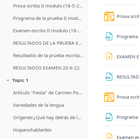
Prova scritta II modulo (18-5-22) Hora 16 Aula C
Prova scri
Programa de la prueba II modulo (18-5-22)
Examen escrito II modulo (18-5-22)
Programa 
RESULTADOS DE LA PRUEBA ESCRITA (18-5-22)
Resultados de la prueba escrita(6-6-2022)
EXAMEN E
RESULTADOS EXAMEN 20-6-22
RESULTAD
Topic 1
Minimizza
Artículo "Fiesta" de Carmen Posadas
Prova scri
Variedades de la lengua
Programa 
Orígenes:¿Qué hay detrás de las decisiones de consumo que tomamos?
Hispanohablantes
Examen es