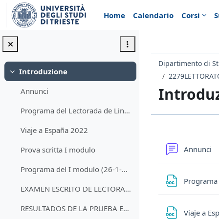
Vai al contenuto principale
Home
Calendario
Corsi
S
Dipartimento di St
Introduzione
Minimizza
2279LETTORATO 
Introdu
Annunci
Programa del Lectorada de Lingua Spagnola III (2021-22)
Viaje a España 2022
Schema d
F
Annunci
Prova scritta I modulo
Programa del I modulo (26-1-2022)
Programa 
EXAMEN ESCRITO DE LECTORADO DE LINGUA SPAGNOLA III (26-1-22)
RESULTADOS DE LA PRUEBA ESCRITA (26-1-22)
Viaje a E