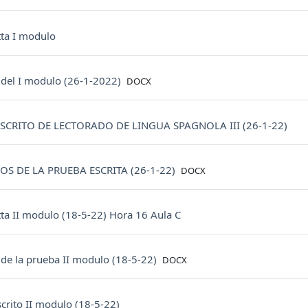
Prenotazione
tta I modulo
File
del I modulo (26-1-2022)
DOCX
Com
SCRITO DE LECTORADO DE LINGUA SPAGNOLA III (26-1-22)
File
OS DE LA PRUEBA ESCRITA (26-1-22)
DOCX
Prenotazione
tta II modulo (18-5-22) Hora 16 Aula C
File
de la prueba II modulo (18-5-22)
DOCX
Compito
crito II modulo (18-5-22)