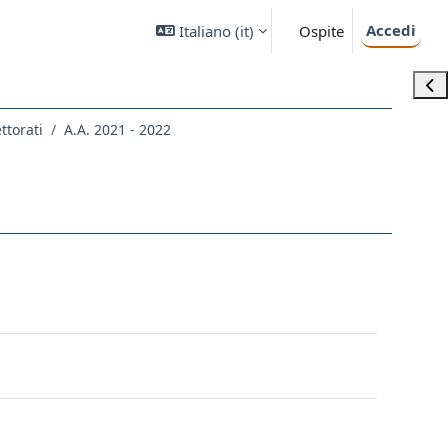
Accedi
Italiano ‎(it)‎
Ospite
Apri
ettorati
A.A. 2021 - 2022