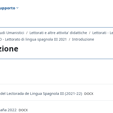
upporto
udi Umanistici
Lettorati e altre attivita' didattiche
Lettorati - L
- Lettorato di lingua spagnola III 2021
Introduzione
zione
ella sezione
orum
File
del Lectorada de Lingua Spagnola III (2021-22)
DOCX
File
spaña 2022
DOCX