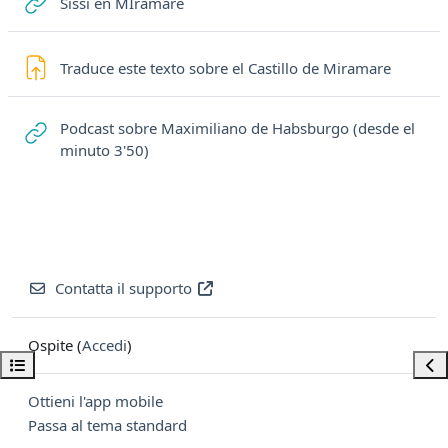
URL
Sissi en MIramare
Compit
Traduce este texto sobre el Castillo de Miramare
Podcast sobre Maximiliano de Habsburgo (desde el
URL
minuto 3'50)
Contatta il supporto
Ospite (
Accedi
)
Apri indice del corso
Apri
Ottieni l'app mobile
Passa al tema standard