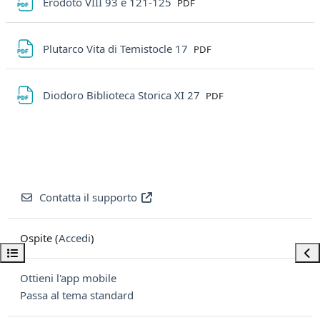
File
Erodoto VIII 93 e 121-125
PDF
File
Plutarco Vita di Temistocle 17
PDF
File
Diodoro Biblioteca Storica XI 27
PDF
Contatta il supporto
Ospite (
Accedi
)
Apri indice del corso
Apri
Ottieni l'app mobile
Passa al tema standard