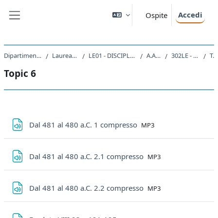
Vai al contenuto principale
Accedi
Ospite
Pannello laterale
Dipartimento di Studi Umanistici
Laurea triennale (DM270)
LE01 - DISCIPLINE STORICHE E FILOSOFICHE
A.A. 2021 - 2022
302LE - STORIA GRECA 2021
Topic 6
Topic 6
Schema della sezione
File
Dal 481 al 480 a.C. 1 compresso
MP3
File
Dal 481 al 480 a.C. 2.1 compresso
MP3
File
Dal 481 al 480 a.C. 2.2 compresso
MP3