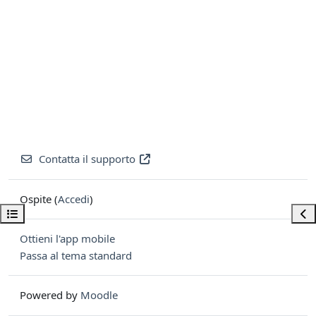
Contatta il supporto
Ospite (
Accedi
)
Apri indice del corso
Apri
Ottieni l'app mobile
Passa al tema standard
Powered by
Moodle