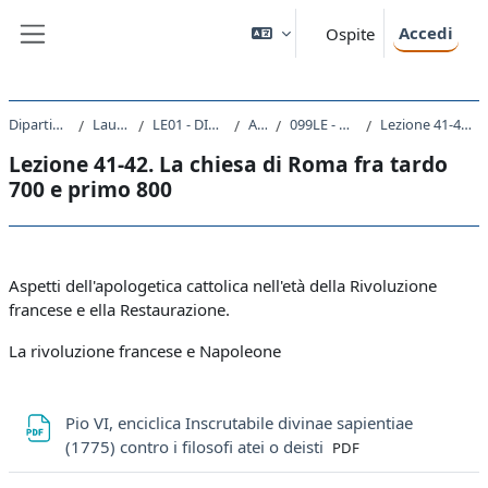
Vai al contenuto principale
Accedi
Ospite
Pannello laterale
Dipartimento di Studi Umanistici
Laurea triennale (DM270)
LE01 - DISCIPLINE STORICHE E FILOSOFICHE
A.A. 2021 - 2022
099LE - STORIA DEL CRISTIANESIMO 2021
Lezione 41-42. La chiesa di Roma fra tardo 700 e primo 800
Lezione 41-42. La chiesa di Roma fra tardo
700 e primo 800
Schema della sezione
Aspetti dell'apologetica cattolica nell'età della Rivoluzione
francese e ella Restaurazione.
La rivoluzione francese e Napoleone
Pio VI, enciclica Inscrutabile divinae sapientiae
File
(1775) contro i filosofi atei o deisti
PDF