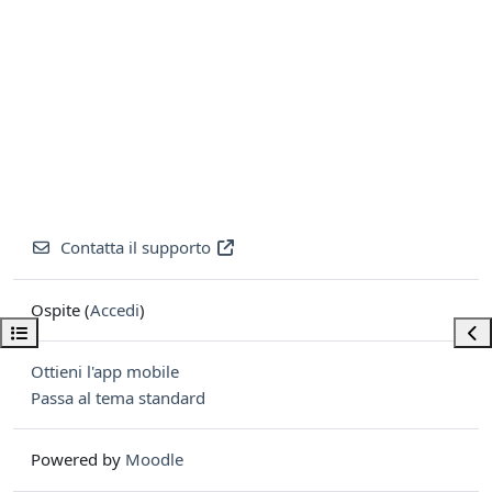
Contatta il supporto
Ospite (
Accedi
)
Apri indice del corso
Apri
Ottieni l'app mobile
Passa al tema standard
Powered by
Moodle