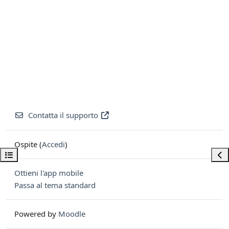
Contatta il supporto
Ospite (
Accedi
)
Apri indice del corso
Apri
Ottieni l'app mobile
Passa al tema standard
Powered by
Moodle