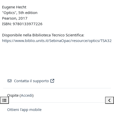
Eugene Hecht
"Optics", 5th edition
Pearson, 2017
ISBN: 9780133977226
Disponibile nella Bibilioteca Tecnico Scientifica:
https://www.biblio.units.it/SebinaOpac/resource/optics/TSA32
Contatta il supporto
Ospite (
Accedi
)
Apri indice del corso
Apri
Ottieni l'app mobile