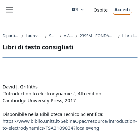
Vai al contenuto principale
Accedi
Ospite
Pannello laterale
Dipartimento di Fisica
Laurea triennale (DM270)
SM20 - FISICA
A.A. 2021 - 2022
239SM - FONDAMENTI DI ELETTRODINAMICA 2021
Libri di testo consigliati
Libri di testo consigliati
Schema della sezione
David J. Griffiths
"Introduction to electrodynamics", 4th edition
Cambridge University Press, 2017
Disponibile nella Bibilioteca Tecnico Scientifica:
https://www.biblio.units.it/SebinaOpac/resource/introduction-
to-electrodynamics/TSA3109834?locale=eng