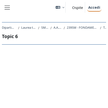
Vai al contenuto principale
Accedi
Ospite
Pannello laterale
Dipartimento di Fisica
Laurea triennale (DM270)
SM20 - FISICA
A.A. 2021 - 2022
239SM - FONDAMENTI DI ELETTRODINAMICA 2021
Topic 6
Topic 6
Schema della sezione