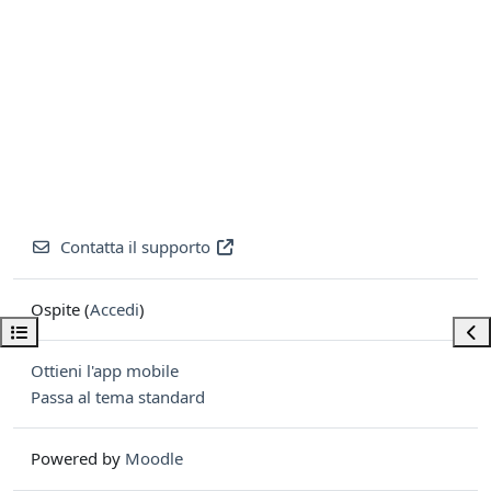
Contatta il supporto
Ospite (
Accedi
)
Apri indice del corso
Apri
Ottieni l'app mobile
Passa al tema standard
Powered by
Moodle