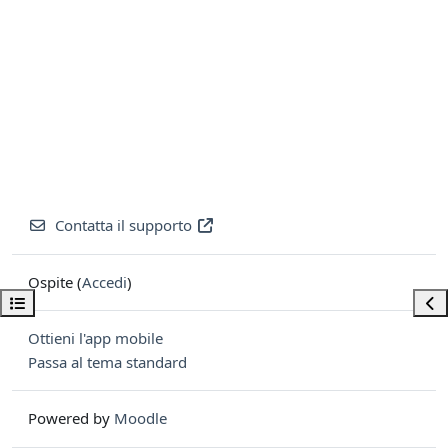
Contatta il supporto
Ospite (
Accedi
)
Apri indice del corso
Apri
Ottieni l'app mobile
Passa al tema standard
Powered by
Moodle