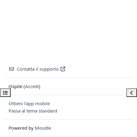
Contatta il supporto
Ospite (
Accedi
)
Apri indice del corso
Apri
Ottieni l'app mobile
Passa al tema standard
Powered by
Moodle