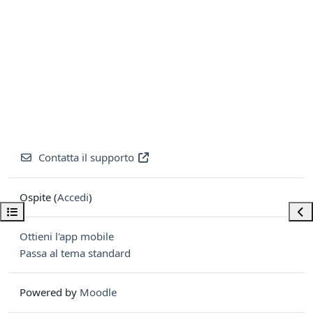
Contatta il supporto
Ospite (
Accedi
)
Apri indice del corso
Apri
Ottieni l'app mobile
Passa al tema standard
Powered by
Moodle