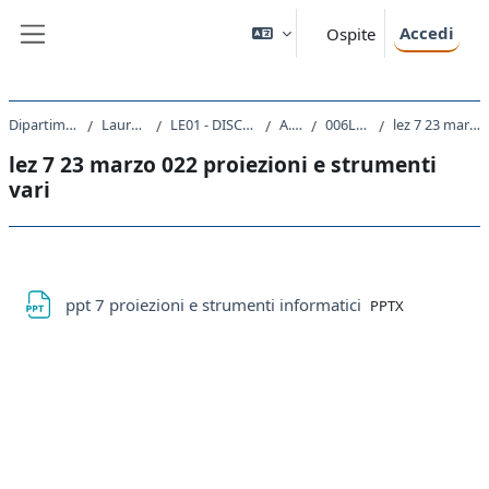
Vai al contenuto principale
Accedi
Ospite
Pannello laterale
Dipartimento di Studi Umanistici
Laurea triennale (DM270)
LE01 - DISCIPLINE STORICHE E FILOSOFICHE
A.A. 2021 - 2022
006LE - GEOGRAFIA 2021
lez 7 23 marzo 022 proiezioni e strumenti vari
lez 7 23 marzo 022 proiezioni e strumenti
vari
Schema della sezione
File
ppt 7 proiezioni e strumenti informatici
PPTX