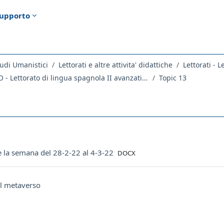
upporto
udi Umanistici
Lettorati e altre attivita' didattiche
Lettorati - L
2278LETTORATO - Lettorato di lingua spagnola II avanzati 2021
Topic 13
ella sezione
File
e la semana del 28-2-22 al 4-3-22
DOCX
URL
El metaverso