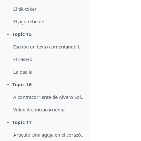
El tik-toker
El pijo rebelde
Topic 15
Minimizza
Escribe un texto comentando la pelicula Scoop
El casero
La paella
Topic 16
Minimizza
A contracorriente de Alvaro Soler
Video A contracorriente
Topic 17
Minimizza
Articulo Una aguja en el corazón de Rosa Montero