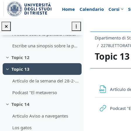
Vai al contenuto principale
Home
Calendario
Corsi
S
El color de los sonidos
Topic 11
Minimizza
Articulo sobre la pelìcula Hablar
Dipartimento di St
Escribe una sinopsis sobre la película Hablar: argumento, personajes principales, opinión personal(300 palabras aprox.)
Topic 13
Topic 12
Minimizza
Topic 13
Minimizza
Schema d
Artículo de la semana del 28-2-22 al 4-3-22
Artículo d
Podcast "El metaverso
Topic 14
Minimizza
Podcast "
Articulo Aviso a navegantes
Los gatos