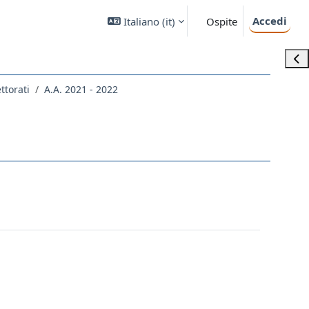
Accedi
Italiano ‎(it)‎
Ospite
Apri
ettorati
A.A. 2021 - 2022