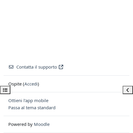
Contatta il supporto
Ospite (
Accedi
)
Apri indice del corso
Apri
Ottieni l'app mobile
Passa al tema standard
Powered by
Moodle